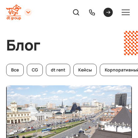
Блог
Все
CG
dt rent
Кейсы
Корпоративны