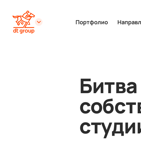
Портфолио
Направ
Битва
собст
студи