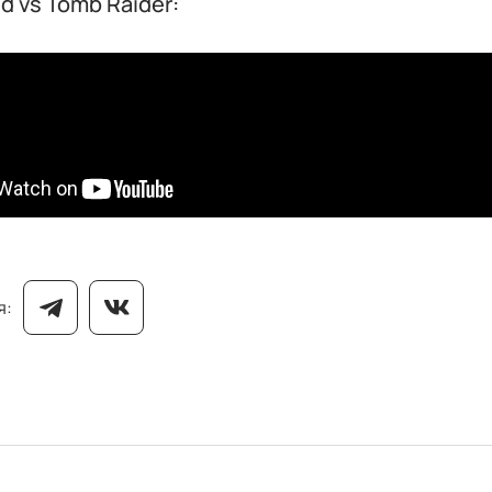
d vs Tomb Raider:
я: