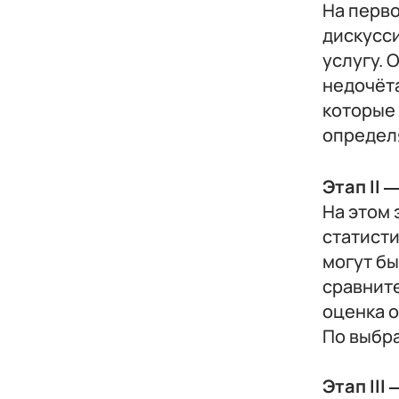
На перв
дискусс
услугу. 
недочёта
которые 
определ
Этап II 
На этом
статисти
могут б
сравнит
оценка о
По выбр
Этап III 