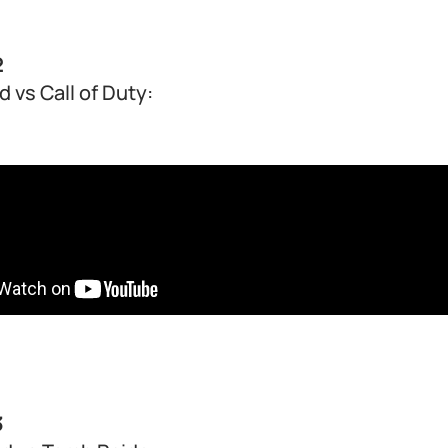
2
d vs Call of Duty:
3