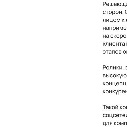
Решающий
сторон. 
лицом к 
наприме
на скор
клиента 
этапов 
Ролики,
высокую
концепц
конкурен
Такой к
соцсетей
для комп