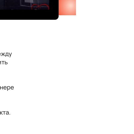
ежду
ить
анере
кта.