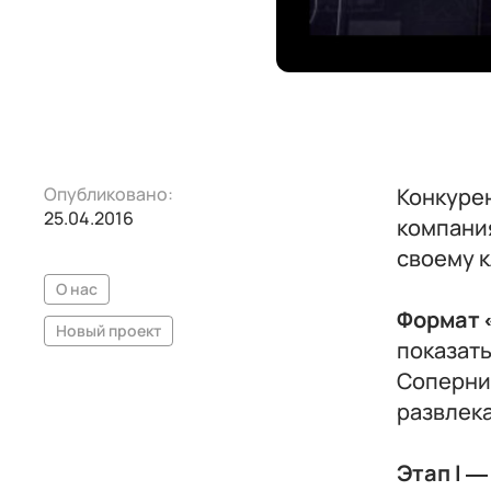
Опубликовано:
Конкуре
25.04.2016
компани
своему к
О нас
Формат 
Новый проект
показат
Соперни
развлека
Этап I 