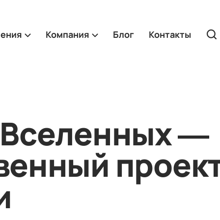
ления
Компания
Блог
Контакты
 Вселенных —
венный проек
и