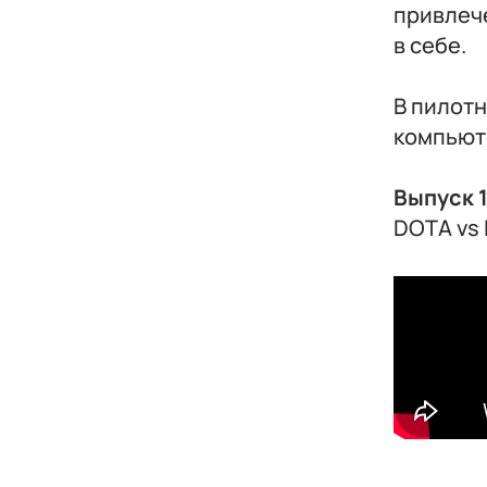
привлече
в себе.
В пилот
компьют
Выпуск 
DOTA vs 