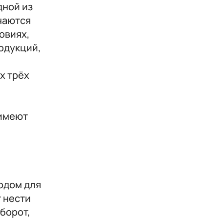
дной из
чаются
овиях,
одукций,
х трёх
 имеют
одом для
т нести
борот,