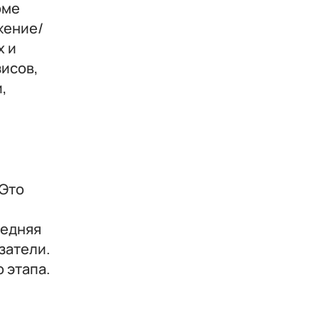
рме
жение/
х и
зисов,
,
 Это
редняя
затели.
 этапа.