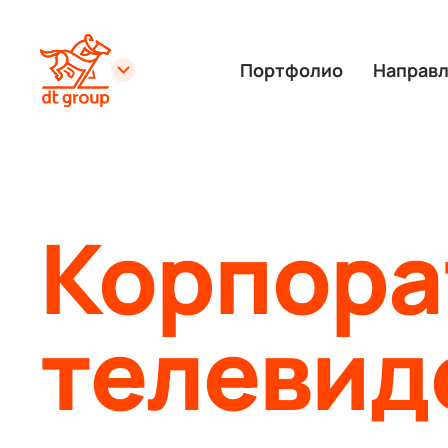
Портфолио
Направ
Корпора
телевид