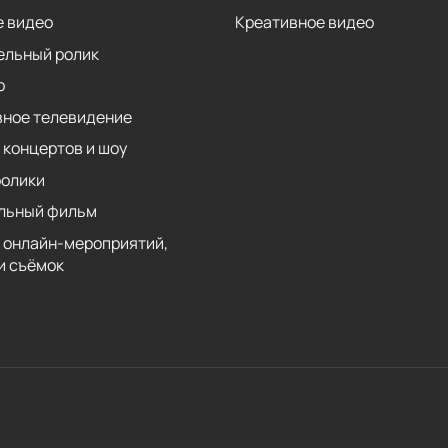
 видео
Креативное видео
ельный ролик
р
вное телевидение
 концертов и шоу
ролики
льный фильм
 онлайн-мероприятий,
и съёмок