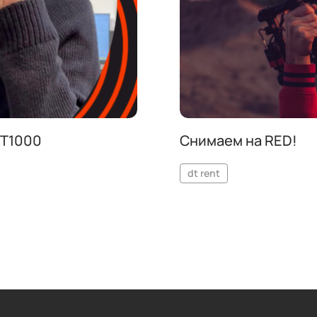
 T1000
Снимаем на RED!
dt rent