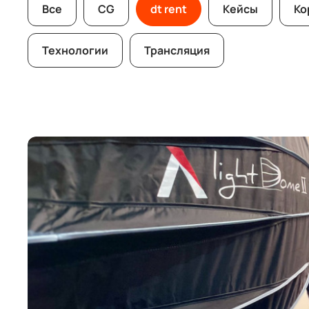
Все
CG
dt rent
Кейсы
Ко
Технологии
Трансляция