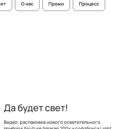
ект
О нас
Промо
Процесс
Да будет свет!
Видео: распаковка нового осветительного
прибора Aputure Amaran 200х и софтбокса Light