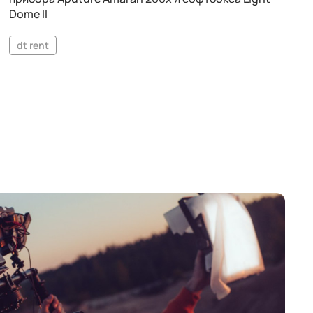
Dome II
dt rent