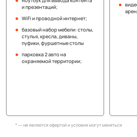
ноутбук для вывода контента
виде
и презентаций;
арен
WiFi и проводной интернет;
базовый набор мебели: столы,
стулья, кресла, диваны,
пуфики, фуршетные столы
парковка 2 авто на
охраняемой территории;
* — не является офертой и условия могут меняться