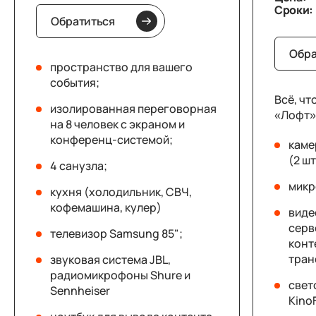
Сроки:
Обратиться
Обра
пространство для вашего
события;
Всё, чт
изолированная переговорная
«Лофт»,
на 8 человек с экраном и
конференц-системой;
каме
(2 шт
4 санузла;
микр
кухня (холодильник, СВЧ,
кофемашина, кулер)
виде
серв
телевизор Samsung 85";
конт
тран
звуковая система JBL,
радиомикрофоны Shure и
свет
Sennheiser
KinoF