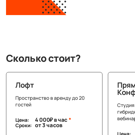
Сколько стоит?
Лофт
Прям
Конф
Пространство в аренду до 20
гостей
Студия 
гибрид
вебинар
4 000₽ в час
*
Цена:
от 3 часов
Сроки:
Цена: