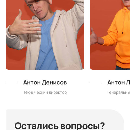
Антон Денисов
Антон 
Технический директор
Генеральны
Остались вопросы?