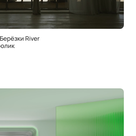
Берёзки River
ролик