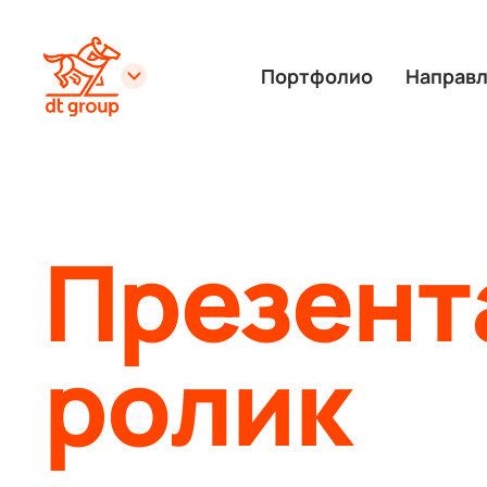
Портфолио
Направ
Презент
ролик