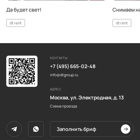
Да будет свет!
Снимаем на
dt rent
dt rent
КОНТАКТЫ:
+7 (495) 665-02-48
info@dtgroup.ru
АДРЕС:
Москва, ул. Электродная, д. 13
Схема проезда
Заполнить бриф