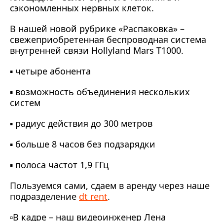
сэкономленных нервных
клеток.
⠀
В нашей новой рубрике «Распаковка» –
свежеприобретенная беспроводная система
внутренней связи Hollyland Mars T1000.
⠀
▪️ четыре абонента
⠀
▪️ возможность объединения нескольких
систем
⠀
▪️ радиус действия до 300 метров
⠀
▪️ больше 8 часов без подзарядки
⠀
▪️ полоса частот 1,9 ГГц
⠀
Пользуемся сами, сдаем в аренду через наше
подразделение
dt rent
.
▫️В кадре – наш видеоинженер Лена