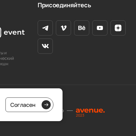
Присоединяйтесь
ы и
ческий
акшн
Согласен
Разработано
2023