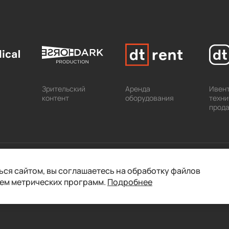
Зрительский
Аренда
Ивент
контент
оборудования
техни
прод
ся сайтом, вы соглашаетесь на обработку файлов
ием метрических программ.
Подробнее
© 2026 dt group. Все права защищены.