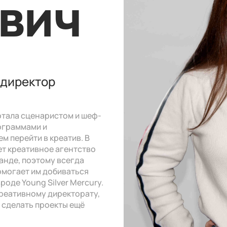
вич
 директор
отала сценаристом и шеф-
ограммами и
 перейти в креатив. В
ет креативное агентство
манде, поэтому всегда
омогает им добиваться
роде Young Silver Mercury.
креативному директорату,
и сделать проекты ещё