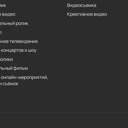
лик
Видеосъемка
 видео
Креативное видео
ельный ролик
р
вное телевидение
 концертов и шоу
ролики
льный фильм
 онлайн-мероприятий,
и съёмок