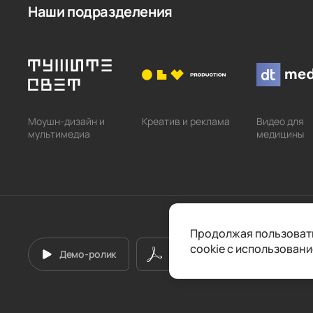
Наши подразделения
Моушн-дизайн и
Креатив и реклама
Видео для
мультимедиа
медицины
Продолжая пользовать
cookie с использован
Демо-ролик
Презентация PDF