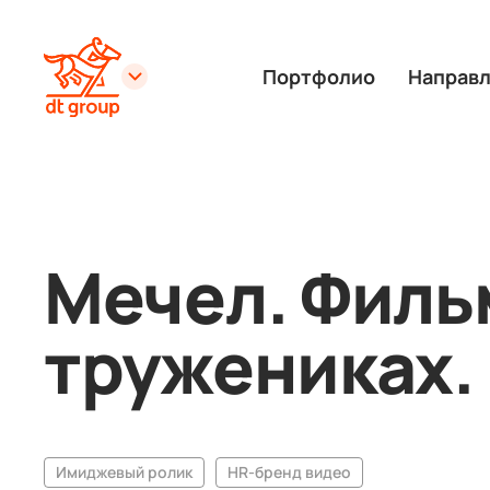
Портфолио
Направ
Мечел. Филь
тружениках.
Имиджевый ролик
HR-бренд видео