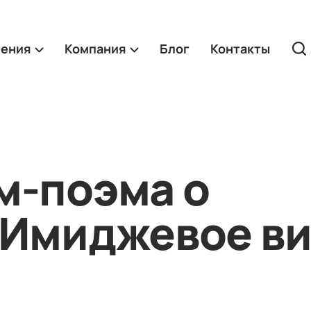
ления
Компания
Блог
Контакты
м-поэма о
 Имиджевое в