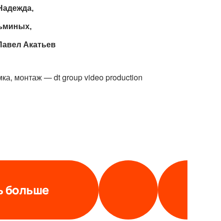
Надежда,
ьминых,
Павел Акатьев
ка, монтаж — dt group video production 
ь больше