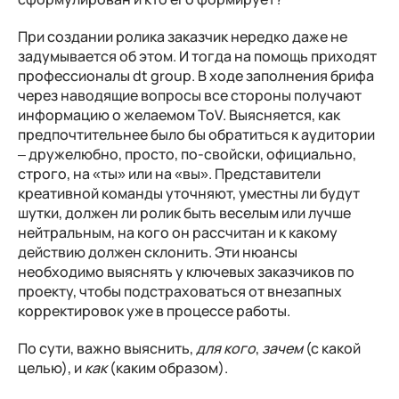
При создании ролика заказчик нередко даже не
задумывается об этом. И тогда на помощь приходят
профессионалы dt group. В ходе заполнения брифа
через наводящие вопросы все стороны получают
информацию о желаемом ToV. Выясняется, как
предпочтительнее было бы обратиться к аудитории
– дружелюбно, просто, по-свойски, официально,
строго, на «ты» или на «вы». Представители
креативной команды уточняют, уместны ли будут
шутки, должен ли ролик быть веселым или лучше
нейтральным, на кого он рассчитан и к какому
действию должен склонить. Эти нюансы
необходимо выяснять у ключевых заказчиков по
проекту, чтобы подстраховаться от внезапных
корректировок уже в процессе работы.
По сути, важно выяснить,
для кого
,
зачем
(с какой
целью), и
как
(каким образом).