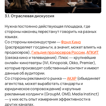
3.1. Отраслевая дискуссия
Нужна постоянно действующая площадка, где
стороны наконец перестанут говорить на разных
языках.
Со стороны киноиндустрии
—
Фонд Кино
(распределяет госденьги, а значит, может влиять на
продюсеров),
Гильдия продюсеров России
,
АПКИТ
(связка кино и телевидения). Плюс — крупнейшие
онлайн-кинотеатры (IVI, Kinopoisk, Okko, Premier),
которые производят собственный контент и имеют
данные об аудитории.
Со стороны рекламного рынка
—
АКАР
(объединяет
агентства, может выработать стандарты и
юридическое сопровождение) и крупные
рекламные холдинги (GroupM, OMD, Media Instinct)
— у них есть опыт измерения эффективности в
других каналах.