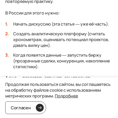
повторяемую практику.
В России для этого нужно:
Начать дискуссию (эта статья — уже её часть).
Создать аналитическую платформу (считать
хронометраж, оценивать потенциал проектов,
давать вилку цен).
Когда появятся данные — запустить биржу
(прозрачные сделки, конкуренция, накопление
статистики).
А еще — перестать отрицать сам предмет
обсуждения, со словами «у нас особенный рынок».
Продолжая пользоваться сайтом, вы соглашаетесь
Да, особенный. И прямого сравнения с Голливудом
на обработку файлов cookie с использованием
не выдерживает, по многим критериям. Вместе с
метрических программ.
Подробнее
тем, он незрелый и по вопросам PP
“полупрофессиональный”. Но это лечится. Вопрос:
Согласен
кто возьмется?