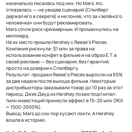
изначально писалась под них. Но Mars, Inc.
отказалась — не увидев сценарий (Спилберг
держал его в секрете) и не поняв, что за «зелёного
человечка» они будут рекламировать.
Mars сочли риск чрезмерным. И промахнулись на
миллиард.
На их место пришла Hershey с Reese’s Pieces.
Компания рискнула: $1 млн за права на
использование конфет в фильме и на образ E.T. в
своей рекламе — без сценария, без гарантий,
просто на доверии к Спилбергу.
Результат: продажи Reese’s Pieces выросли на 65%
за две недели после выхода фильма. Некоторые
дистрибьюторы заказывали товар до 10 раз за этот
период. Джек Дауд из Hershey позже подсчитал:
1млн инвестиций принесли эффект в 15–20 млн (ROI
= 1500-2000%).
Вывод: Mars до сих пор кусают локти. А Hershey
вошла в историю.