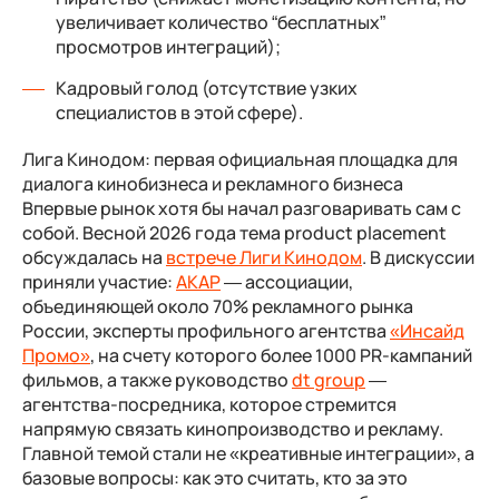
увеличивает количество “бесплатных”
просмотров интеграций);
Кадровый голод (отсутствие узких
специалистов в этой сфере).
Лига Кинодом: первая официальная площадка для
диалога кинобизнеса и рекламного бизнеса
Впервые рынок хотя бы начал разговаривать сам с
собой. Весной 2026 года тема product placement
обсуждалась на
встрече Лиги Кинодом
. В дискуссии
приняли участие:
АКАР
— ассоциации,
объединяющей около 70% рекламного рынка
России, эксперты профильного агентства
«Инсайд
Промо»
, на счету которого более 1000 PR-кампаний
фильмов, а также руководство
dt group
—
агентства-посредника, которое стремится
напрямую связать кинопроизводство и рекламу.
Главной темой стали не «креативные интеграции», а
базовые вопросы: как это считать, кто за это