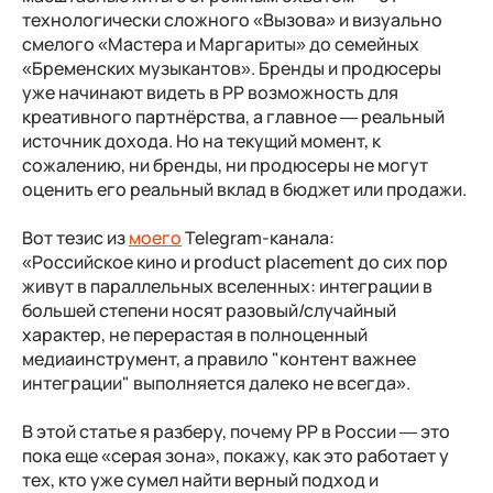
технологически сложного «Вызова» и визуально
смелого «Мастера и Маргариты» до семейных
«Бременских музыкантов»
.
Бренды и продюсеры
уже начинают видеть в PP возможность для
креативного партнёрства, а главное — реальный
источник дохода. Но на текущий момент, к
сожалению, ни бренды, ни продюсеры не могут
оценить его реальный вклад в бюджет или продажи.
Вот тезис из
моего
Telegram-канала:
«Российское кино и product placement до сих пор
живут в параллельных вселенных: интеграции в
большей степени носят разовый/случайный
характер, не перерастая в полноценный
медиаинструмент, а правило "контент важнее
интеграции" выполняется далеко не всегда».
В этой статье я разберу, почему PP в России — это
пока еще «серая зона», покажу, как это работает у
тех, кто уже сумел найти верный подход и