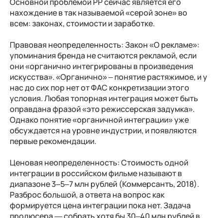
Основной проблемой PP сейчас является его
нахождение в так называемой «серой зоне» во
всем: законах, стоимости и заработке.
Правовая неопределенность:
Закон «О рекламе»:
упоминания бренда не считаются рекламой, если
они «органично интегрированы в произведения
искусства». «Органично» – понятие растяжимое, и у
нас до сих пор нет от ФАС конкретизации этого
условия. Любая топорная интеграция может быть
оправдана фразой «это режиссерская задумка».
Однако понятие «органичной интеграции» уже
обсуждается на уровне индустрии, и появляются
первые рекомендации.
Ценовая неопределенность:
Стоимость одной
интеграции в российском фильме называют в
диапазоне 3–5–7 млн рублей (Коммерсантъ, 2018).
Разброс большой, а ответа на вопрос как
формируется цена интеграции пока нет. Задача
продюсера — собрать хотя бы 30–40 млн рублей в